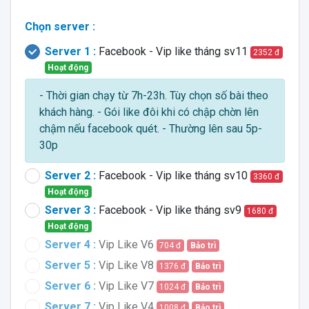
Chọn server :
Server 1 :
Facebook - Vip like tháng sv11
2352 đ
Hoạt động
- Thời gian chạy từ 7h-23h. Tùy chọn số bài theo
khách hàng. - Gói like đôi khi có chập chờn lên
chậm nếu facebook quét. - Thường lên sau 5p-
30p
Server 2 :
Facebook - Vip like tháng sv10
3360 đ
Hoạt động
Server 3 :
Facebook - Vip like tháng sv9
1680 đ
Hoạt động
Server 4 :
Vip Like V6
704 đ
Bảo trì
Server 5 :
Vip Like V8
1376 đ
Bảo trì
Server 6 :
Vip Like V7
1024 đ
Bảo trì
Server 7 :
Vip Like V4
1008 đ
Bảo trì