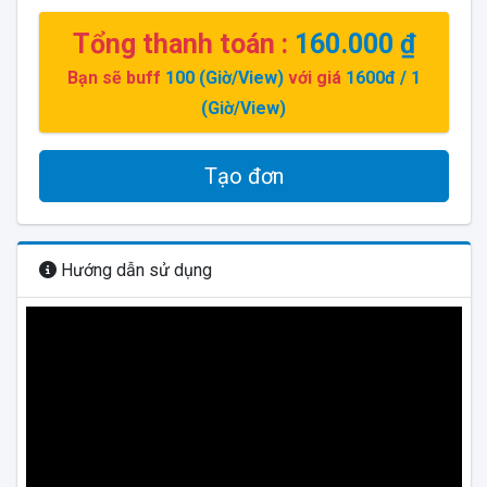
Tổng thanh toán :
160.000 ₫
Bạn sẽ buff
100
(Giờ/View)
với giá
1600đ
/ 1
(Giờ/View)
Tạo đơn
Hướng dẫn sử dụng