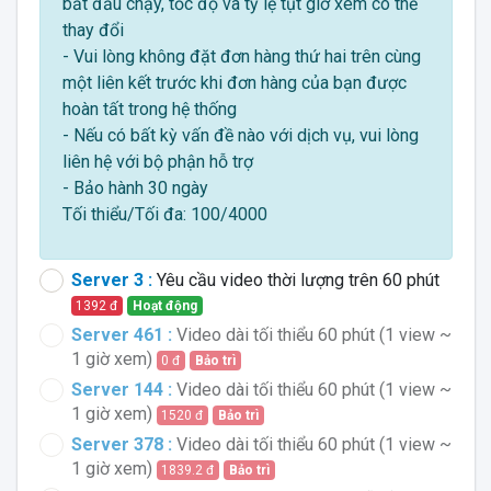
bắt đầu chạy, tốc độ và tỷ lệ tụt giờ xem có thể
thay đổi
- Vui lòng không đặt đơn hàng thứ hai trên cùng
một liên kết trước khi đơn hàng của bạn được
hoàn tất trong hệ thống
- Nếu có bất kỳ vấn đề nào với dịch vụ, vui lòng
liên hệ với bộ phận hỗ trợ
- Bảo hành 30 ngày
Tối thiểu/Tối đa: 100/4000
Server 3 :
Yêu cầu video thời lượng trên 60 phút
1392 đ
Hoạt động
Server 461 :
Video dài tối thiểu 60 phút (1 view ~
1 giờ xem)
0 đ
Bảo trì
Server 144 :
Video dài tối thiểu 60 phút (1 view ~
1 giờ xem)
1520 đ
Bảo trì
Server 378 :
Video dài tối thiểu 60 phút (1 view ~
1 giờ xem)
1839.2 đ
Bảo trì