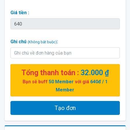
Giá tiền :
Ghi chú
:
(Không bắt buộc)
Tổng thanh toán :
32.000 ₫
Bạn sẽ buff
50
Member
với giá
640đ
/ 1
Member
Tạo đơn