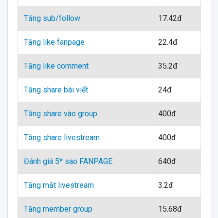
Tăng sub/follow
17.42đ
Tăng like fanpage
22.4đ
Tăng like comment
35.2đ
Tăng share bài viết
24đ
Tăng share vào group
400đ
Tăng share livestream
400đ
Đánh giá 5* sao FANPAGE
640đ
Tăng mắt livestream
3.2đ
Tăng member group
15.68đ