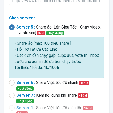
Chọn server :
Server 5 :
Share ảo [Lên Siêu Tốc - Chạy video,
livestream]
32 đ
Hoạt động
- Share ảo [max 100 triệu share ]
- Hỗ Trợ Tất Cả Các Link
- Các đơn cần chạy gấp, cuộc đua, vote thì inbox
trước cho admin để ưu tiên chạy trước.
Tối thiểu/Tối đa: 1k/100tr
Server 6 :
Share Việt, tốc độ nhanh
464 đ
Hoạt động
Server 7 :
Kèm nội dung khi share
480 đ
Hoạt động
Server 1 :
Share Việt, tốc độ siêu tốc
960 đ