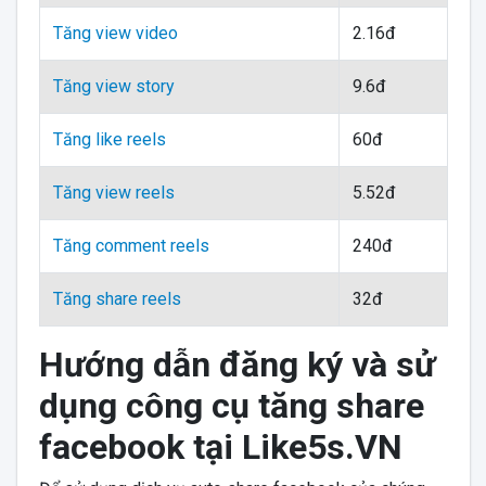
Tăng view video
2.16đ
Tăng view story
9.6đ
Tăng like reels
60đ
Tăng view reels
5.52đ
Tăng comment reels
240đ
Tăng share reels
32đ
Hướng dẫn đăng ký và sử
dụng công cụ tăng share
facebook tại Like5s.VN